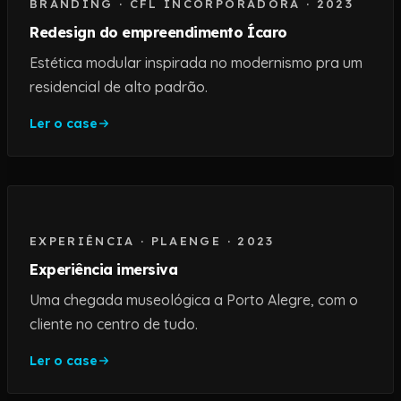
BRANDING
·
CFL INCORPORADORA
·
2023
Redesign do empreendimento Ícaro
Estética modular inspirada no modernismo pra um
residencial de alto padrão.
Ler o case
EXPERIÊNCIA
·
PLAENGE
·
2023
Experiência imersiva
Uma chegada museológica a Porto Alegre, com o
cliente no centro de tudo.
Ler o case