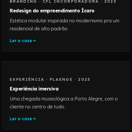
BRANDING
·
CFL INCORPORADORA
·
2023
Redesign do empreendimento Ícaro
Estética modular inspirada no modernismo pra um
residencial de alto padrão.
Ler o case
EXPERIÊNCIA
·
PLAENGE
·
2023
Experiência imersiva
Uma chegada museológica a Porto Alegre, com o
cliente no centro de tudo.
Ler o case